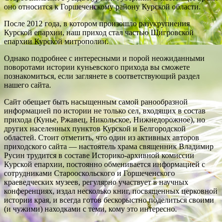
оно относится к Горшеченскому району Курской области.
После 2012 года, в котором произошло разукрупнения
Курской епархии, наш приход стал частью Щигровской
епархии Курской митрополии.
Однако подробнее с интересными и порой неожиданными
поворотами истории куньевского прихода вы сможете
познакомиться, если заглянете в соответствующий раздел
нашего сайта.
Сайт обещает быть насыщенным самой ранообразной
информацией по истории не только сел, входящих в состав
прихода (Кунье, Ржавец, Никольское, Нижнедорожное), но
других населенных пунктов Курской и Белгородской
областей. Стоит отметить, что один из активных авторов
приходского сайта — настоятель храма священник Владимир
Русин трудится в составе Историко-архивной комиссии
Курской епархии, постоянно обменивается информацией с
сотрудниками Старооскольского и Горшеченского
краеведческих музеев, регулярно участвует в научных
конференциях, издал несколько книг, посвященных церковной
истории края, и всегда готов бескорыстно поделиться своими
(и чужими) находками с теми, кому это интересно.