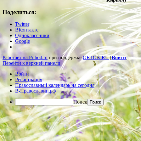
Поделиться:
Twitter
ВКонтакте
Одноклассники
Google
Работает на Prihod.ru
при поддержке
ORTOX.RU
[
Войти
]
Перейти к верхней панели
Войти
Регистрация
Православный календарь на сегодня
В-Православии.рф
Поиск