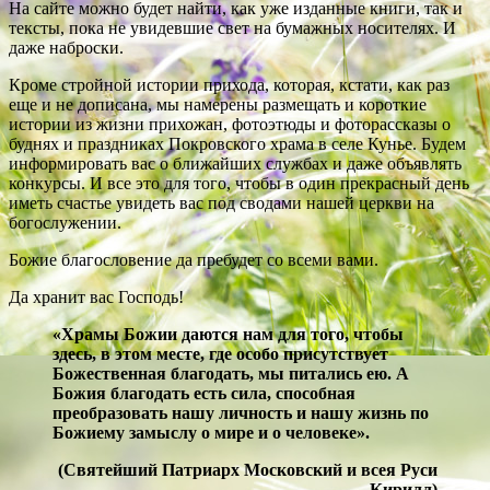
На сайте можно будет найти, как уже изданные книги, так и
тексты, пока не увидевшие свет на бумажных носителях. И
даже наброски.
Кроме стройной истории прихода, которая, кстати, как раз
еще и не дописана, мы намерены размещать и короткие
истории из жизни прихожан, фотоэтюды и фоторассказы о
буднях и праздниках Покровского храма в селе Кунье. Будем
информировать вас о ближайших службах и даже объявлять
конкурсы. И все это для того, чтобы в один прекрасный день
иметь счастье увидеть вас под сводами нашей церкви на
богослужении.
Божие благословение да пребудет со всеми вами.
Да хранит вас Господь!
«Храмы Божии даются нам для того, чтобы
здесь, в этом месте, где особо присутствует
Божественная благодать, мы питались ею. А
Божия благодать есть сила, способная
преобразовать нашу личность и нашу жизнь по
Божиему замыслу о мире и о человеке».
(Святейший Патриарх Московский и всея Руси
Кирилл)