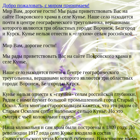
Добро пожаловать, с миром принимаем!
Мир Вам, дорогие гости! Мы рады приветствовать Вас на
сайте Покровского храма в селе Кунье. Наше село находится
почти в центре географического треугольника, вершинами
которого являются три областных города: Воронеж, Белгород
и Курск. Кунье нельзя отнести к «глухим» селам российской…
Мир Вам, дорогие гости!
Мы рады приветствовать Вас на сайте Покровского храма в
селе Кунье.
Наше село находится почти в центре географического
треугольника, вершинами которого являются три областных
города: Воронеж, Белгород и Курск.
Кунье нельзя отнести к «глухим» селам российской глубинки.
Рядом с нами шумит большой промышленный город Старый
Оскол. Хотя многим старооскольцам кажется, что это рядом со
Старым Осколом сопит маленькое сельцо Кунье. Но это
смотря с чьей колокольни глядеть.
Наша колокольня и сам храм были построены в 1809 году. До
революции 1917 года село Кунье входило в состав
Старооскольского уезда Курской губернии. В настоящее время