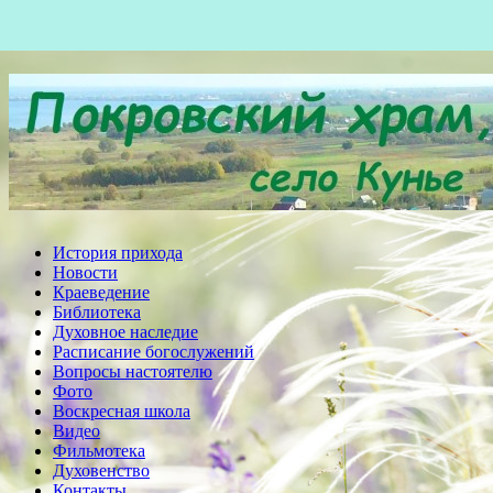
История прихода
Новости
Краеведение
Библиотека
Духовное наследие
Расписание богослужений
Вопросы настоятелю
Фото
Воскресная школа
Видео
Фильмотека
Духовенство
Контакты